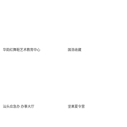
华韵红舞鞋艺术教育中心
国浩收藏
汕头应急办 办事大厅
坚果夏令营