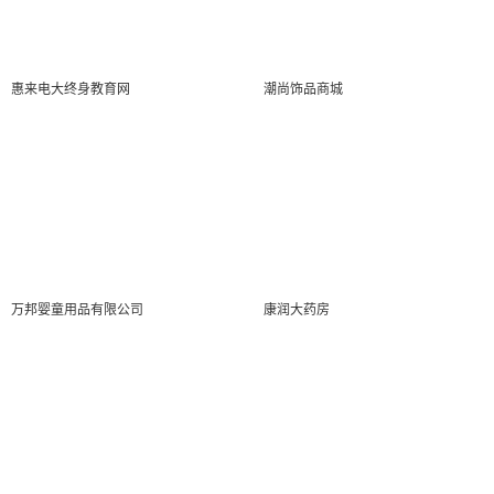
惠来电大终身教育网
潮尚饰品商城
万邦婴童用品有限公司
康润大药房