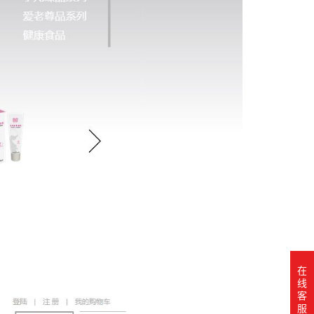
在
线
客
服