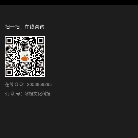
扫一扫，在线咨询
在线 Q Q：2053858265
公 众 号：冰橙文化科技