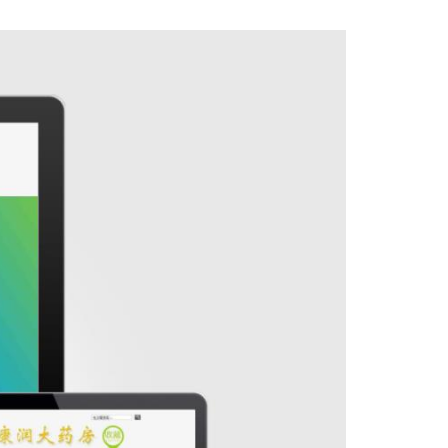
上一篇：万邦婴
下一篇：汕头天