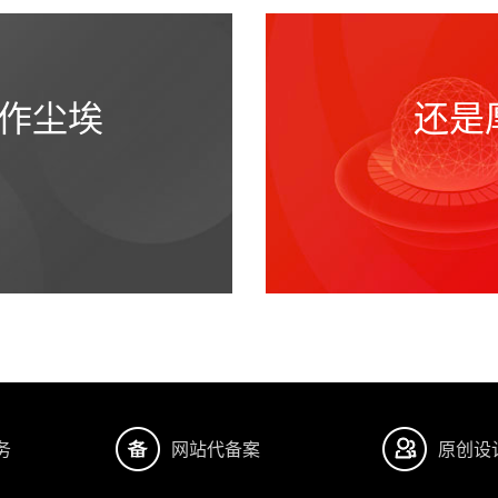
作尘埃
还是
务
网站代备案
原创设