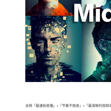
全网「最通俗易懂」+「节奏不拖沓」+「最清晰的视频