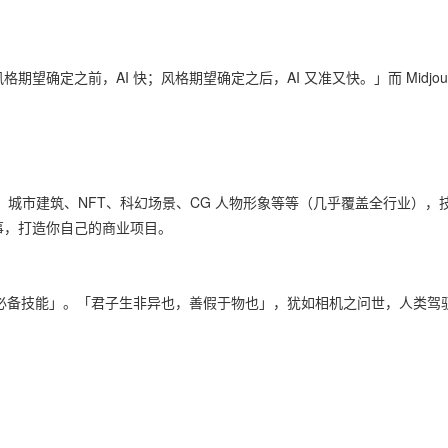
定之前，AI 快；风格期望确定之后，AI 又准又快。」而 Midjourne
二次元、城市建筑、NFT、科幻场景、CG 人物形象等等（几乎覆盖全行业）
事，打造你自己的商业项目。
「必备技能」。「君子生非异也，善假于物也」，犹如相机之问世，人类驾