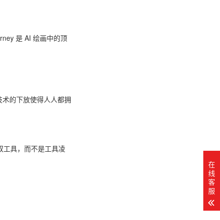
y 是 AI 绘画中的顶
，技术的下放使得人人都拥
驭工具，而不是工具凌
在
线
客
服