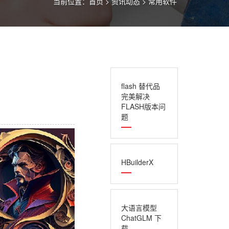
当前位置：
首页
>
资讯动态
>
常用软件
flash 替代品
完美解决
FLASH版本问
上一篇：AI绘图 Stable Diffusion 下载
下一篇：flash 替代品 完美解决FLASH版本问题
题
HBuilderX
大语言模型
ChatGLM 下
载