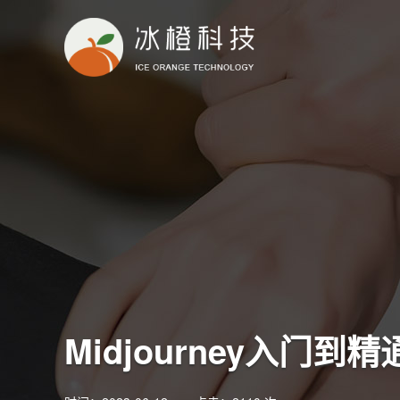
Midjourney入门